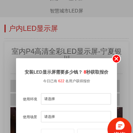
智慧城市LED屏
户内LED显示屏
室内P4高清全彩LED显示屏-宁夏银
川
阅读量：5002
|
发表时间：2019-12-10
安装LED显示屏需要多少钱？
8
秒获取报价
今日已有
622
名用户获得报价
案例地点:宁夏银川
型号:P4
使用环境
使用环境:酒店大堂
面积:128m²
使用场景