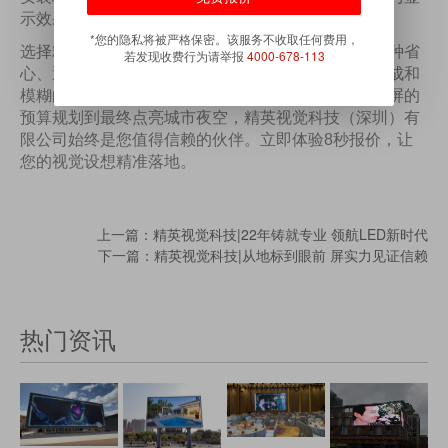
示效果；后期运维响应迅速，真正实现“交钥匙”工程。
*您的隐私将被严格保密。该服务不收取任何费用，
选择精英视觉科技（深圳）有限公司，就是选择了一种省
若发现收费行为请举报
4000-678-113
心、透明、专业的合作体验。不必再为复杂的系统组成和
模糊的价格困扰，让资深厂家直接为您服务。从一块屏的
预算规划到最终点亮城市夜空，精英视觉科技（深圳）有
限公司始终是您值得信赖的伙伴。立即体验
8秒报价，让
您的视觉设想精准落地。
上一篇：精英视觉科技|22年铸就专业 领航LED新时代
下一篇：精英视觉科技|从地标到眼前 屏实力见证信赖
热门资讯