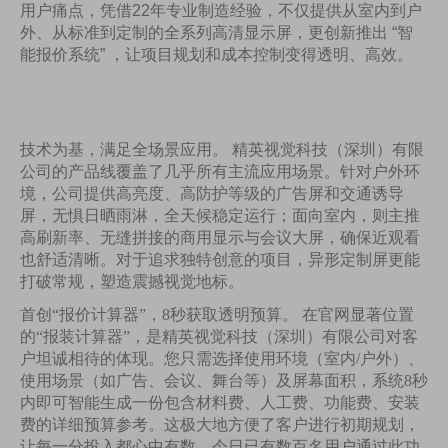
用户痛点，凭借22年专业制造经验，不仅提供从室内到户
外、从标准到定制的全系列高清显示屏，更创新推出 “智
能报价系统” ，让项目规划和成本控制变得透明、高效。
技术为基，满足全场景应用。
精英视觉科技（深圳）有限
公司的产品线覆盖了几乎所有主流应用场景。针对户外环
境，公司提供高亮度、高防护等级的广告屏和交通诱导
屏，无惧日晒雨淋，全天候稳定运行；面向室内，则主推
高刷新率、无缝拼接的商用显示与会议大屏，确保近观看
也舒适清晰。对于追求独特创意的项目，异形定制屏更能
打破常规，塑造震撼视觉地标。
首创“报价计算器”，8秒获取透明预算。 在官网显著位置
的“报装计算器”，是精英视觉科技（深圳）有限公司对客
户坦诚相待的体现。您只需选择使用环境（室内/户外）、
使用场景（如广告、会议、舞台等）及屏幕面积，系统8秒
内即可智能生成一份包含材料费、人工费、功能费、安装
费的详细预算参考。这极大地方便了客户进行初期规划，
让每一分投入都心中有数。今日已有
数百名用户通过此功