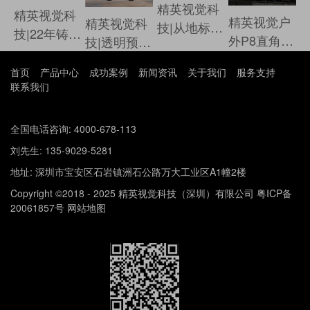
精英视觉科
精英视觉科
精英视觉户
精英视觉科
技|从地标到
技|22年铸就
外P8直角大
技|透明预算
眼前 屏实力
专业 领航
屏进驻珠海
8秒得 高清
见证信赖
LED新时代
首页
产品中心
成功案例
新闻资讯
关于我们
服务支持
某大型商城
大屏智在必
联系我们
得
全国电话咨询: 4000-678-113
刘先生: 135-9029-5281
地址: 深圳市宝安区石岩镇洲石公路万大工业区A1幢2楼
Copyright ©2018 - 2025 精英视觉科技（深圳）有限公司
粤ICP备
20061857号
网站地图