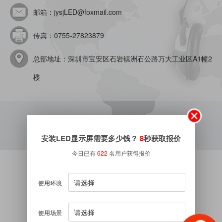
邮箱：jysjLED@foxmail.com
传真：0755-27823879
总部地址：深圳市宝安区石岩镇洲石公路万大工业区A1幢2
楼
安装LED显示屏需要多少钱？
8
秒获取报价
今日已有
622
名用户获得报价
使用环境
使用场景