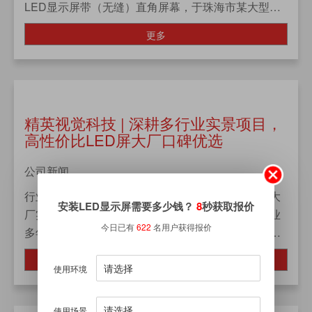
LED显示屏带（无缝）直角屏幕，于珠海市某大型商
城完美亮相。高清晰度的画质、丰富多...
更多
精英视觉科技 | 深耕多行业实景项目，
高性价比LED屏大厂口碑优选
公司新闻
行业口碑与海量实景落地案例，是衡量LED屏企业大
安装LED显示屏需要多少钱？
8
秒获取报价
厂实力的核心标准。精英视觉科技深耕LED显示行业
今日已有
622
名用户获得报价
多年，立足深圳、服务全国、辐射海外，凭借规模化
大厂产能、稳定原厂品质、标准化技术服务，积累了
更多
覆盖全行业的...
使用环境
使用场景