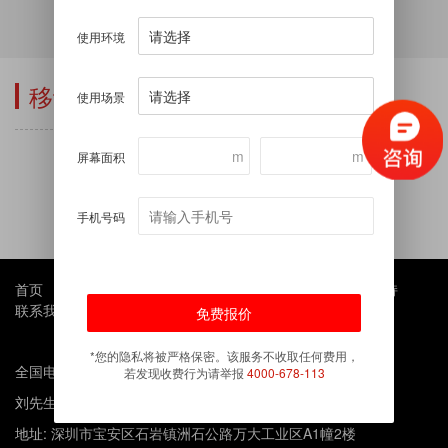
智慧城市LED屏
使用环境
移动租赁显示屏
使用场景
m
m
屏幕面积
手机号码
首页
产品中心
成功案例
新闻资讯
关于我们
服务支持
联系我们
*您的隐私将被严格保密。该服务不收取任何费用，
全国电话咨询: 4000-678-113
若发现收费行为请举报
4000-678-113
刘先生: 135-9029-5281
地址: 深圳市宝安区石岩镇洲石公路万大工业区A1幢2楼